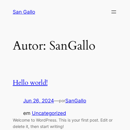
Saltar
San Gallo
para
o
conteúdo
Autor:
SanGallo
Hello world!
Jun 26, 2024
—
SanGallo
por
em
Uncategorized
Welcome to WordPress. This is your first post. Edit or
delete it, then start writing!